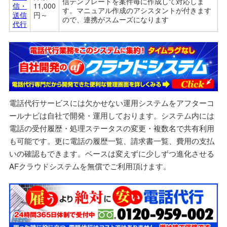
信テンプレートを案件毎に作成して対応しま
信・
11,000
す。
マ
ニュアル作成のアシスタントが付きます
送信
円～
ので、連携がスムーズになります
代行
電話代行サービスには欠かせない運用システムをアフターコ
ールナビは自社で開発・運用しております。システム内には
電話の受付履歴・処理ステータスの変更・複数名で共有利用
も可能です。更に電話の履歴一覧、請求書一覧、費用の支払
いの確認もできます。ベースは変えずに少しずつ進化させる
AFクラウドシステムを無償でご利用頂けます。