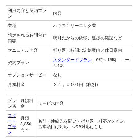
利用内容と契約プラ
内容
ン
業種
ハウスクリーニング業
想定されるお問合せ
取引先からの依頼、進捗の確認など
内容
マニュアル内容
折り返し時間の定刻案内と休日案内
スタンダードプラン
9時～19時 コー
契約プラン
ル100
オプションサービス
なし
月額料金
２４，０００円（税別）
プラ
月額料
サービス内容
ン名
金
スタ
月額
ート
名前・連絡先を聞いて折り返し対応がメイン、
8,250
プラ
基本項目は対応、Q&A対応はなし
円～
ン