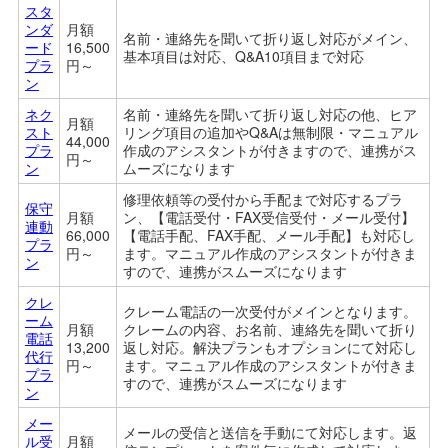
スタ
ンダ
月額
名前・連絡先を聞いて折り返し対応がメイン、
ード
16,500
基本項目は対応、Q&A10項目まで対応
プラ
円～
ン
ネク
名前・連絡先を聞いて折り返し対応の他、ヒア
月額
スト
リング項目の追加やQ&Aは無制限・マニュアル
44,000
プラ
作成のアシスタントが付きますので、連携がス
円～
ン
ムーズになります
修理依頼等の受付から手配まで対応するプラ
保守
月額
ン、【電話受付・FAX受信受付・メール受付】
連動
66,000
【電話手配、FAX手配、メール手配】も対応し
プラ
円～
ます。マ
ニュアル作成のアシスタントが付きま
ン
すので、連携がスムーズになります
クレ
クレーム電話の一次受付がメインとなります。
ーム
月額
クレームの内容、お名前、連絡先を聞いて折り
電話
13,200
返し対応。解決プランもオプションにて対応し
代行
円～
ます。
マ
ニュアル作成のアシスタントが付きま
プラ
すので、連携がスムーズになります
ン
メー
メールの受信と送信を手動にて対応します。返
ル受
月額