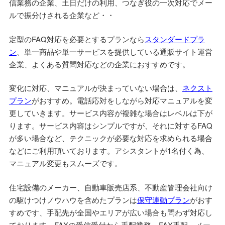
信業務の企業、土日だけの利用、つなぎ役の一次対応でメー
ルで振分けされる企業など・・
定型のFAQ対応を必要とするプランなら
スタンダードプラ
ン
、単一商品や単一サービスを提供している通販サイト運営
企業、よくある質問対応などの企業におすすめです。
変化に対応、マニュアルが決まっていない場合は、
ネクスト
プラン
がおすすめ。電話応対をしながら対応マニュアルを変
更していきます。サービス内容が複雑な場合はレベルは下が
ります。サービス内容はシンプルですが、それに対するFAQ
が多い場合など、テクニックが必要な対応を求められる場合
などにご利用頂いております。アシスタントが1名付く為、
マニュアル変更もスムーズです。
住宅設備のメーカー、自動車販売店系、不動産管理会社向け
の駆けつけノウハウを含めたプランは
保守連動プラン
がおす
すめです、手配先が全国やエリアが広い場合も問わず対応し
ております。FAXの受信受付から手配業務、FAX手配、メー