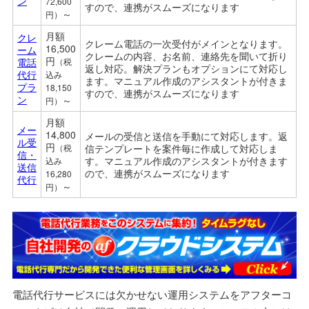
ン
72,600
すので、連携がスムーズになります
～
円）
月額
クレ
クレーム電話の一次受付がメインとなります。
16,500
ーム
クレームの内容、お名前、連絡先を聞いて折り
円
電話
（税
返し対応。解決プランもオプションにて対応し
代行
込み
ます。
マ
ニュアル作成のアシスタントが付きま
プラ
18,150
すので、連携がスムーズになります
ン
～
円）
月額
メー
14,800
メールの受信と送信を手動にて対応します。返
ル受
円
（税
信テンプレートを案件毎に作成して対応しま
信・
す。
マ
ニュアル作成のアシスタントが付きます
込み
送信
ので、連携がスムーズになります
16,280
代行
～
円）
電話代行サービスには欠かせない運用システムをアフターコ