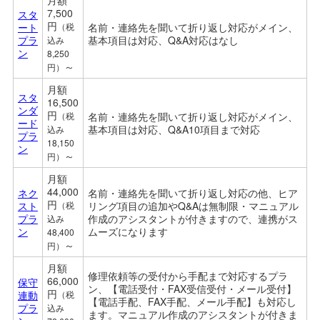
7,500
スタ
円
ート
（税
名前・連絡先を聞いて折り返し対応がメイン、
プラ
基本項目は対応、Q&A対応はなし
込み
ン
8,250
～
円）
月額
スタ
16,500
ンダ
円
（税
名前・連絡先を聞いて折り返し対応がメイン、
ード
基本項目は対応、Q&A10項目まで対応
込み
プラ
18,150
ン
～
円）
月額
44,000
ネク
名前・連絡先を聞いて折り返し対応の他、ヒア
円
スト
（税
リング項目の追加やQ&Aは無制限・マニュアル
プラ
作成のアシスタントが付きますので、連携がス
込み
ン
ムーズになります
48,400
～
円）
月額
修理依頼等の受付から手配まで対応するプラ
66,000
保守
ン、【電話受付・FAX受信受付・メール受付】
円
連動
（税
【電話手配、FAX手配、メール手配】も対応し
プラ
込み
ます。マ
ニュアル作成のアシスタントが付きま