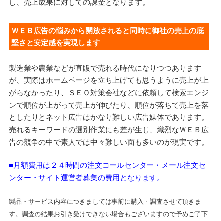
し、売上成果に対しての課金となります。
ＷＥＢ広告の悩みから開放されると同時に御社の売上の底
堅さと安定感を実現します
製造業や農業などが直販で売れる時代になりつつあります
が、実際はホームページを立ち上げても思うように売上が上
がらなかったり、ＳＥＯ対策会社などに依頼して検索エンジ
ンで順位が上がって売上が伸びたり、順位が落ちて売上を落
としたりとネット広告はかなり難しい広告媒体であります。
売れるキーワードの選別作業にも差が生じ、熾烈なＷＥＢ広
告の競争の中で素人では中々難しい面も多いのが現実です。
■月額費用は２４時間の注文コールセンター・メール注文セ
ンター・サイト運営者募集の費用となります。
製品・サービス内容につきましては事前に購入・調査させて頂きま
す。調査の結果お引き受けできない場合もございますので予めご了下