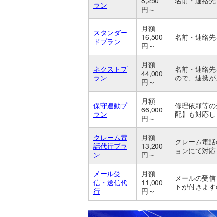
8,250
名前・連絡先
ラン
円～
月額
スタンダー
16,500
名前・連絡先
ドプラン
円～
月額
ネクストプ
名前・連絡先
44,000
ラン
ので、連携が
円～
月額
保守連動プ
修理依頼等の
66,000
ラン
配】も対応し
円～
クレーム電
月額
クレーム電話
話代行プラ
13,200
ョンにて対応
ン
円～
メール受
月額
メールの受信
信・送信代
11,000
トが付きます
行
円～