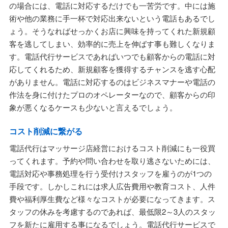
の場合には、電話に対応するだけでも一苦労です。中には施
術や他の業務に手一杯で対応出来ないという電話もあるでし
ょう。そうなればせっかくお店に興味を持ってくれた新規顧
客を逃してしまい、効率的に売上を伸ばす事も難しくなりま
す。電話代行サービスであればいつでも顧客からの電話に対
応してくれるため、新規顧客を獲得するチャンスを逃す心配
がありません。電話に対応するのはビジネスマナーや電話の
作法を身に付けたプロのオペレーターなので、顧客からの印
象が悪くなるケースも少ないと言えるでしょう。
コスト削減に繋がる
電話代行はマッサージ店経営におけるコスト削減にも一役買
ってくれます。予約や問い合わせを取り逃さないためには、
電話対応や事務処理を行う受付けスタッフを雇うのが1つの
手段です。しかしこれには求人広告費用や教育コスト、人件
費や福利厚生費など様々なコストが必要になってきます。ス
タッフの休みを考慮するのであれば、最低限2～3人のスタッ
フを新たに雇用する事になるでしょう。電話代行サービスで