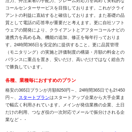
注力、外注業者の手配力、クレーム対応力を高めて実戦的な
コールセンターサービスを目指しております。これがクライ
アントの利益に直結すると確信しております。また基礎の品
質として電話の応答率が重要だと考えます。更に自社ソフト
ウェアの開発により、クライアントとアフターコールナビの
連携力を高める為、機能の追加、修正を毎年行っておりま
す。24時間365日を安定的に提供すること。更に品質管理
（モニタリング）の実施と評価制度の構築・月額の料金との
バランスに重点を置き、安いだけ、高いだけではなく総合力
で勝負しています。
各種、業種毎におすすめのプラン
格安の365日プランが月額8250円～、24時間365日でも21450
円～、
スタートプラン
はスタートアップ企業から大手企業ま
で幅広く利用されています。メインが発信業務の企業、土日
だけの利用、つなぎ役の一次対応でメールで振分けされる企
業など・・