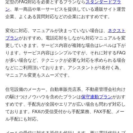
定型のFAQ対応を必要とするプランなら
スタンダードプラ
ン
、単一商品や単一サービスを提供している通販サイト運営
企業、よくある質問対応などの企業におすすめです。
変化に対応、マニュアルが決まっていない場合は、
ネクスト
プラン
がおすすめ。電話応対をしながら対応マニュアルを変
更していきます。サービス内容が複雑な場合はレベルは下が
ります。サービス内容はシンプルですが、それに対するFAQ
が多い場合など、テクニックが必要な対応を求められる場合
などにご利用頂いております。アシスタントが1名付く為、
マニュアル変更もスムーズです。
住宅設備のメーカー、自動車販売店系、不動産管理会社向け
の駆けつけノウハウを含めたプランは
保守連動プラン
がおす
すめです、手配先が全国やエリアが広い場合も問わず対応し
ております。FAXの受信受付から手配業務、FAX手配、メー
ル手配にも対応。
メールの受信に対する返信を代行します。更に電話代行もプ