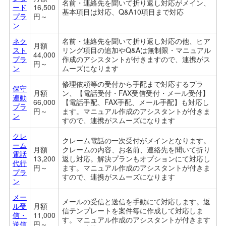
名前・連絡先を聞いて折り返し対応がメイン、
ード
16,500
基本項目は対応、Q&A10項目まで対応
プラ
円～
ン
ネク
名前・連絡先を聞いて折り返し対応の他、ヒア
月額
スト
リング項目の追加やQ&Aは無制限・マニュアル
44,000
プラ
作成のアシスタントが付きますので、連携がス
円～
ン
ムーズになります
修理依頼等の受付から手配まで対応するプラ
保守
月額
ン、【電話受付・FAX受信受付・メール受付】
連動
66,000
【電話手配、FAX手配、メール手配】も対応し
プラ
円～
ます。マ
ニュアル作成のアシスタントが付きま
ン
すので、連携がスムーズになります
クレ
クレーム電話の一次受付がメインとなります。
ーム
月額
クレームの内容、お名前、連絡先を聞いて折り
電話
13,200
返し対応。解決プランもオプションにて対応し
代行
円～
ます。
マ
ニュアル作成のアシスタントが付きま
プラ
すので、連携がスムーズになります
ン
メー
メールの受信と送信を手動にて対応します。返
ル受
月額
信テンプレートを案件毎に作成して対応しま
信・
11,000
す。
マ
ニュアル作成のアシスタントが付きます
送信
円～