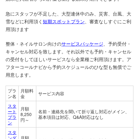
急にスタッフが不足した、大型連休中のみ、災害、台風、大
雪などに利用頂く
短期スポットプラン
、審査なしすぐにご利
用頂けます
整体・ネイルサロン向けの
サービスパッケージ
、予約受付・
キャンセル対応を致します。それ以外でも予約・キャンセル
の受付をしてほしいサービスなら全業種ご利用頂けます。ア
フターコールナビから予約スケジュールのひな型も無償でご
用意します。
プラ
月額料
サービス内容
ン名
金
スタ
月額
ート
名前・連絡先を聞いて折り返し対応がメイン、
8,250
プラ
基本項目は対応、Q&A対応はなし
円～
ン
スタ
ンダ
月額