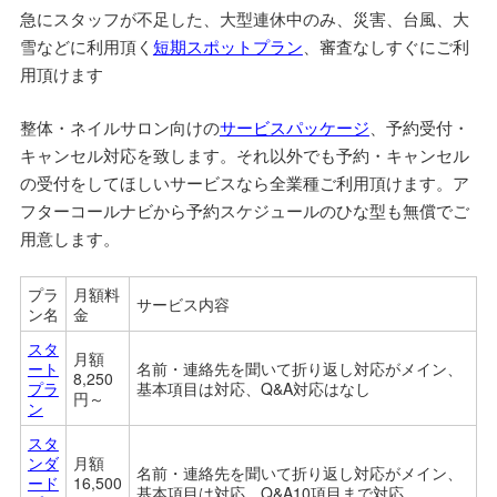
急にスタッフが不足した、大型連休中のみ、災害、台風、大
雪などに利用頂く
短期スポットプラン
、審査なしすぐにご利
用頂けます
整体・ネイルサロン向けの
サービスパッケージ
、予約受付・
キャンセル対応を致します。それ以外でも予約・キャンセル
の受付をしてほしいサービスなら全業種ご利用頂けます。ア
フターコールナビから予約スケジュールのひな型も無償でご
用意します。
プラ
月額料
サービス内容
ン名
金
スタ
月額
ート
名前・連絡先を聞いて折り返し対応がメイン、
8,250
プラ
基本項目は対応、Q&A対応はなし
円～
ン
スタ
ンダ
月額
名前・連絡先を聞いて折り返し対応がメイン、
ード
16,500
基本項目は対応、Q&A10項目まで対応