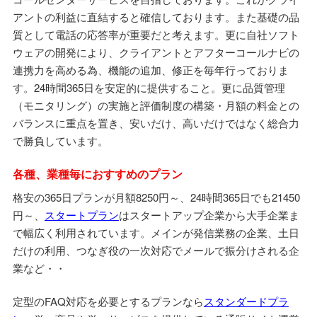
アントの利益に直結すると確信しております。また基礎の品
質として電話の応答率が重要だと考えます。更に自社ソフト
ウェアの開発により、クライアントとアフターコールナビの
連携力を高める為、機能の追加、修正を毎年行っておりま
す。24時間365日を安定的に提供すること。更に品質管理
（モニタリング）の実施と評価制度の構築・月額の料金との
バランスに重点を置き、安いだけ、高いだけではなく総合力
で勝負しています。
各種、業種毎におすすめのプラン
格安の365日プランが月額8250円～、24時間365日でも21450
円～、
スタートプラン
はスタートアップ企業から大手企業ま
で幅広く利用されています。メインが発信業務の企業、土日
だけの利用、つなぎ役の一次対応でメールで振分けされる企
業など・・
定型のFAQ対応を必要とするプランなら
スタンダードプラ