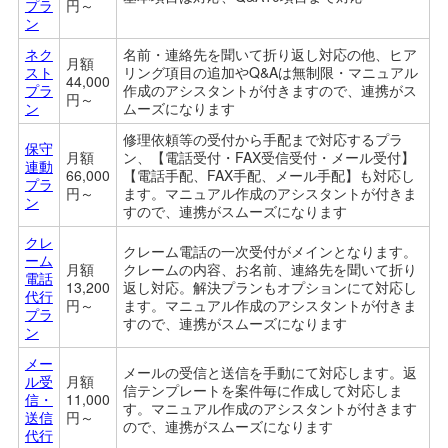
プラ
円～
ン
ネク
名前・連絡先を聞いて折り返し対応の他、ヒア
月額
スト
リング項目の追加やQ&Aは無制限・マニュアル
44,000
プラ
作成のアシスタントが付きますので、連携がス
円～
ン
ムーズになります
修理依頼等の受付から手配まで対応するプラ
保守
月額
ン、【電話受付・FAX受信受付・メール受付】
連動
66,000
【電話手配、FAX手配、メール手配】も対応し
プラ
円～
ます。マ
ニュアル作成のアシスタントが付きま
ン
すので、連携がスムーズになります
クレ
クレーム電話の一次受付がメインとなります。
ーム
月額
クレームの内容、お名前、連絡先を聞いて折り
電話
13,200
返し対応。解決プランもオプションにて対応し
代行
円～
ます。
マ
ニュアル作成のアシスタントが付きま
プラ
すので、連携がスムーズになります
ン
メー
メールの受信と送信を手動にて対応します。返
ル受
月額
信テンプレートを案件毎に作成して対応しま
信・
11,000
す。
マ
ニュアル作成のアシスタントが付きます
送信
円～
ので、連携がスムーズになります
代行